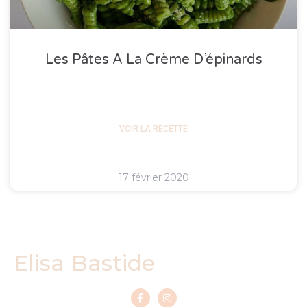
Les Pâtes A La Crème D’épinards
VOIR LA RECETTE
17 février 2020
Elisa Bastide
F
I
a
n