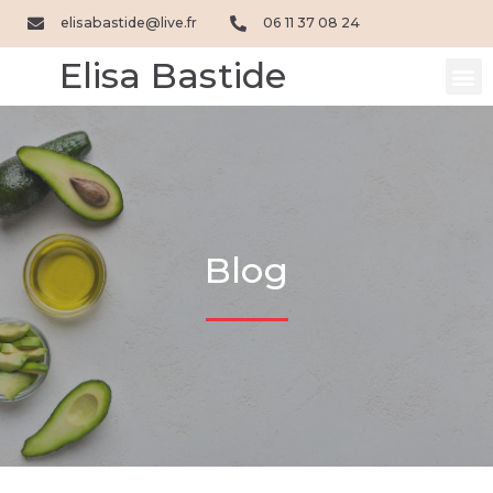
Aller
elisabastide@live.fr
06 11 37 08 24
au
contenu
Elisa Bastide
M
Blog