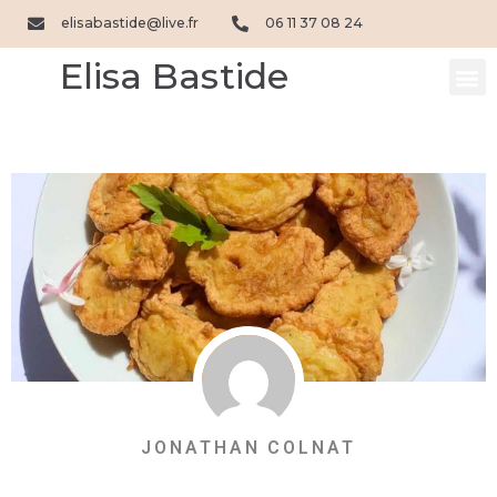
Aller
elisabastide@live.fr
06 11 37 08 24
au
contenu
Elisa Bastide
M
JONATHAN COLNAT